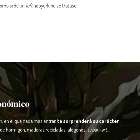
como si de un
loft
neoyorkino se tratase!.
ronómico
n, en el que nada más entrar,
te sorprenderá su carácter
 de hormigón, maderas recicladas, alógenos,
urban-art
…